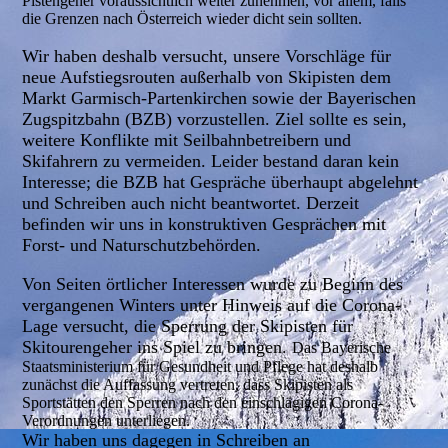
Pistengeher voraussichtlich weiter zunehmen, vor allem, falls
die Grenzen nach Österreich wieder dicht sein sollten.
Wir haben deshalb versucht, unsere Vorschläge für
neue Aufstiegsrouten außerhalb von Skipisten dem
Markt Garmisch-Partenkirchen sowie der Bayerischen
Zugspitzbahn (BZB) vorzustellen. Ziel sollte es sein,
weitere Konflikte mit Seilbahnbetreibern und
Skifahrern zu vermeiden. Leider bestand daran kein
Interesse; die BZB hat Gespräche überhaupt abgelehnt
und Schreiben auch nicht beantwortet. Derzeit
befinden wir uns in konstruktiven Gesprächen mit
Forst- und Naturschutzbehörden.
Von Seiten örtlicher Interessen wurde zu Beginn des
vergangenen Winters unter Hinweis auf die Corona-
Lage versucht, die Sperrung der Skipisten für
Skitourengeher ins Spiel zu bringen.
Das Bayerische
Staatsministerium für Gesundheit und Pflege hat deshalb
zunächst die Auffassung vertreten, dass Skipisten als
Sportstätten den Sperren nach den einschlägigen Corona-
Verordnungen unterliegen.
Wir haben uns dagegen in Schreiben an