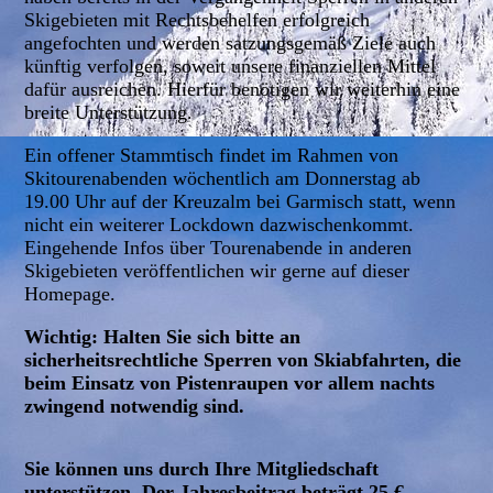
Skigebieten mit Rechtsbehelfen erfolgreich
angefochten und werden satzungsgemäß Ziele auch
künftig verfolgen, soweit unsere finanziellen Mittel
dafür ausreichen. Hierfür benötigen wir weiterhin eine
breite Unterstützung.
Ein offener Stammtisch findet im Rahmen von
Skitourenabenden wöchentlich am Donnerstag ab
19.00 Uhr auf der Kreuzalm bei Garmisch statt, wenn
nicht ein weiterer Lockdown dazwischenkommt.
Eingehende Infos über Tourenabende in anderen
Skigebieten veröffentlichen wir gerne auf dieser
Homepage.
Wichtig: Halten Sie sich bitte an
sicherheitsrechtliche Sperren von Skiabfahrten, die
beim Einsatz von Pistenraupen vor allem nachts
zwingend notwendig sind.
Sie können uns durch Ihre Mitgliedschaft
unterstützen. Der Jahresbeitrag beträgt 25 €.